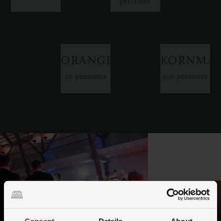
personer
ORANGERIET
KORNMAG
50 personer
350 personer