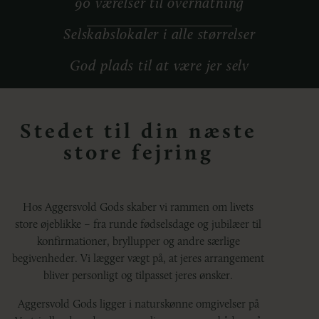
90 værelser til overnatning
Selskabslokaler i alle størrelser
God plads til at være jer selv
Stedet til din næste
store fejring
Hos Aggersvold Gods skaber vi rammen om livets
store øjeblikke – fra runde fødselsdage og jubilæer til
konfirmationer,
bryllupper
og andre særlige
begivenheder. Vi lægger vægt på, at jeres arrangement
bliver personligt og tilpasset jeres ønsker.
Aggersvold Gods ligger i naturskønne omgivelser på