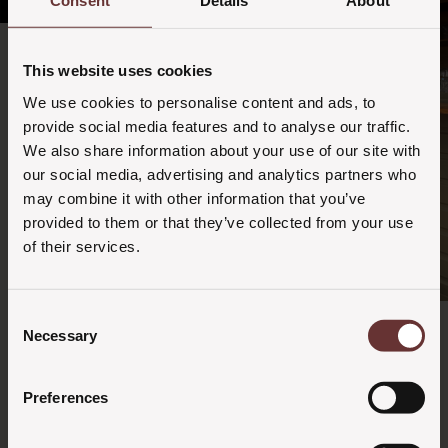
Consent
Details
About
This website uses cookies
We use cookies to personalise content and ads, to
provide social media features and to analyse our traffic.
We also share information about your use of our site with
our social media, advertising and analytics partners who
may combine it with other information that you’ve
provided to them or that they’ve collected from your use
of their services.
Når festen må være lidt ud over det sædvanlige
Consent
Gør festen helt
Necessary
Selection
særlig
Preferences
Dagen er jeres, og vi gør meget ud af at skabe en fest, der
føles personlig og mindeværdig. Flere vælger at tilføje særlige