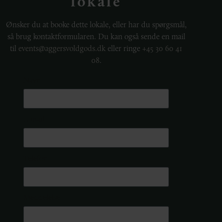
lokale
Ønsker du at booke dette lokale, eller har du spørgsmål,
så brug kontaktformularen. Du kan også sende en mail
til
events@aggersvoldgods.dk
eller ringe
+45 30 60 41
08
.
Navn
E-mail
Telefon
Meddelelse