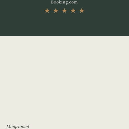
Booking.com
★
★
★
★
★
Morgenmad