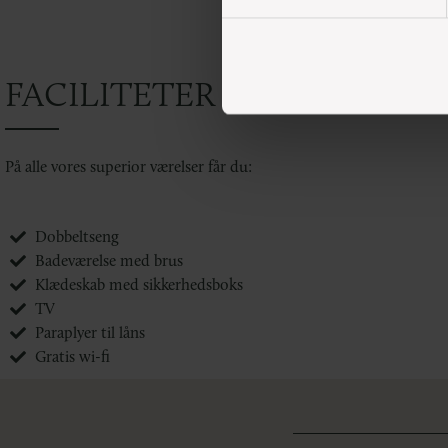
FACILITETER
På alle vores superior værelser får du:
Dobbeltseng
Badeværelse med brus
Klædeskab med sikkerhedsboks
TV
Paraplyer til låns
Gratis wi-fi