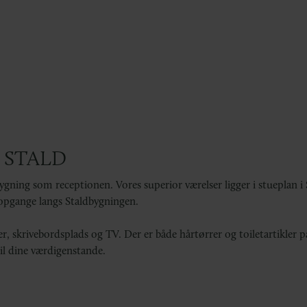
 STALD
gning som receptionen. Vores superior værelser ligger i stueplan i
ia opgange langs Staldbygningen.
er, skrivebordsplads og TV. Der er både hårtørrer og toiletartikler p
til dine værdigenstande.