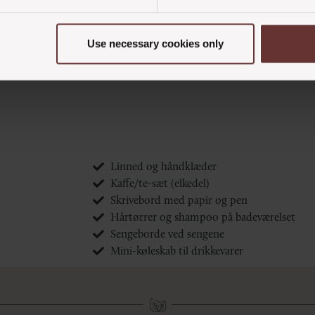
Use necessary cookies only
Linned og håndklæder
Kaffe/te-sæt (elkedel)
Skrivebord med papir og pen
Hårtørrer og shampoo på badeværelset
Sengeborde ved sengene
Mini-køleskab til drikkevarer